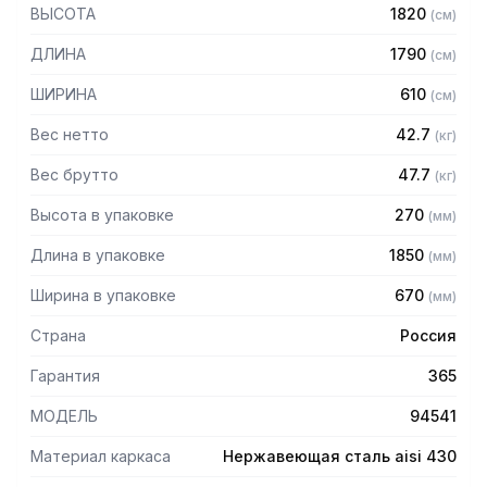
— Стойки из трубы 40х20 нержавеющей стали марки AISI
ВЫСОТА
1820
(
см
)
430 толщиной 1,2 мм
— Четыре перфорированные полки из нержавеющей
ДЛИНА
1790
(
см
)
стали марки AISI 430 толщиной 0,8 мм
— Расстояние между полками регулируемое с шагом 120
ШИРИНА
610
(
см
)
мм
— Регулируемые опоры
Вес нетто
42.7
(
кг
)
— Стеллаж поставляется в разобранном виде
Вес брутто
47.7
(
кг
)
Высота в упаковке
270
(
мм
)
Длина в упаковке
1850
(
мм
)
Ширина в упаковке
670
(
мм
)
Страна
Россия
Гарантия
365
МОДЕЛЬ
94541
Материал каркаса
Нержавеющая сталь aisi 430