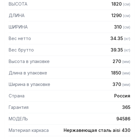
— Стойки из трубы 40х20 нержавеющей стали марки AISI
ВЫСОТА
1820
(
см
)
430 толщиной 1,2 мм
— Четыре перфорированные полки из нержавеющей
ДЛИНА
1290
(
см
)
стали марки AISI 430 толщиной 0,8 мм
— Расстояние между полками регулируемое с шагом 120
ШИРИНА
310
(
см
)
мм
— Регулируемые опоры
Вес нетто
34.35
(
кг
)
— Стеллаж поставляется в разобранном виде
Вес брутто
39.35
(
кг
)
Высота в упаковке
270
(
мм
)
Длина в упаковке
1850
(
мм
)
Ширина в упаковке
370
(
мм
)
Страна
Россия
Гарантия
365
МОДЕЛЬ
94586
Материал каркаса
Нержавеющая сталь aisi 430