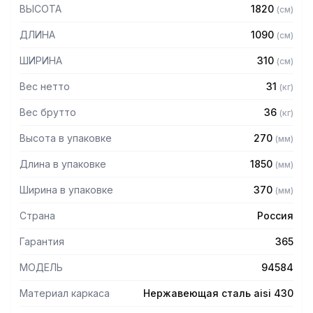
— Стойки из трубы 40х20 нержавеющей стали марки AISI
ВЫСОТА
1820
(
см
)
430 толщиной 1,2 мм
— Четыре перфорированные полки из нержавеющей
ДЛИНА
1090
(
см
)
стали марки AISI 430 толщиной 0,8 мм
— Расстояние между полками регулируемое с шагом 120
ШИРИНА
310
(
см
)
мм
— Регулируемые опоры
Вес нетто
31
(
кг
)
— Стеллаж поставляется в разобранном виде
Вес брутто
36
(
кг
)
Высота в упаковке
270
(
мм
)
Длина в упаковке
1850
(
мм
)
Ширина в упаковке
370
(
мм
)
Страна
Россия
Гарантия
365
МОДЕЛЬ
94584
Материал каркаса
Нержавеющая сталь aisi 430