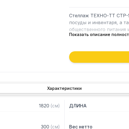
Стеллаж ТЕХНО-ТТ СТР-5
посуды и инвентаря, а т
общественного питания и
Показать описание полнос
Особенности:

— Стеллаж технологичес
— Стойки из уголка 40х4
2 мм

— Четыре перфорированн
толщиной 0,8 мм

Характеристики
— Расстояние между пол
— Регулируемые опоры

— Стеллаж поставляется
1820
(
см
)
ДЛИНА
300
(
см
)
Вес нетто