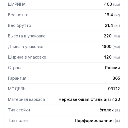
— Расстояние между полками регулируемое с шагом 50
ШИРИНА
400
(
см
)
мм
— Регулируемые опоры
Вес нетто
16.4
(
кг
)
— Стеллаж поставляется в разобранном виде
Вес брутто
21.4
(
кг
)
Высота в упаковке
220
(
мм
)
Длина в упаковке
1800
(
мм
)
Ширина в упаковке
420
(
мм
)
Страна
Россия
Гарантия
365
МОДЕЛЬ
93712
Материал каркаса
Нержавеющая сталь aisi 430
Тип стойки
Уголок
(
л.
)
Тип полки
Перфорированная
(
л.
)