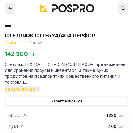
СТЕЛЛАЖ СТР-524/404 ПЕРФОР.
Техно-ТТ
·
Россия
142 300 тг
Стеллаж ТЕХНО-ТТ СТР-524/404 ПЕРФОР. предназначен
для хранения посуды и инвентаря, а также сухих
продуктов на предприятиях общественного питания и
торговли.
Читать далее
Особенности:
Характеристики
— Стеллаж технологический разборный
— Стойки из уголка 40х40 нержавеющей стали марки AISI
ВЫСОТА
1820
(
см
)
430 толщиной 2 мм
— Четыре перфорированные полки из нержавеющей
ДЛИНА
400
(
см
)
стали марки AISI 430 толщиной 0,8 мм