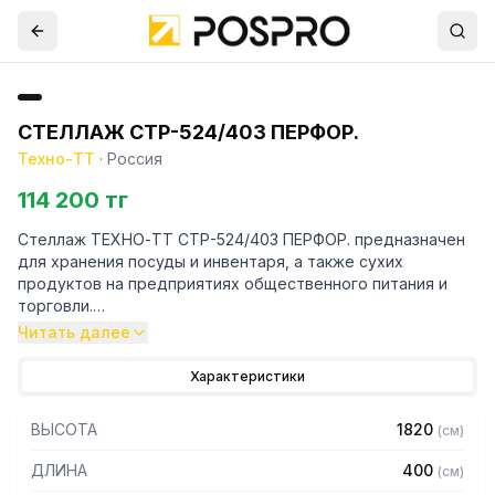
СТЕЛЛАЖ СТР-524/403 ПЕРФОР.
Техно-ТТ
·
Россия
114 200 тг
Стеллаж ТЕХНО-ТТ СТР-524/403 ПЕРФОР. предназначен
для хранения посуды и инвентаря, а также сухих
продуктов на предприятиях общественного питания и
торговли.
Читать далее
Особенности:
Характеристики
— Стеллаж технологический разборный
— Стойки из уголка 40х40 нержавеющей стали марки AISI
ВЫСОТА
1820
(
см
)
430 толщиной 2 мм
— Четыре перфорированные полки из нержавеющей
ДЛИНА
400
(
см
)
стали марки AISI 430 толщиной 0,8 мм