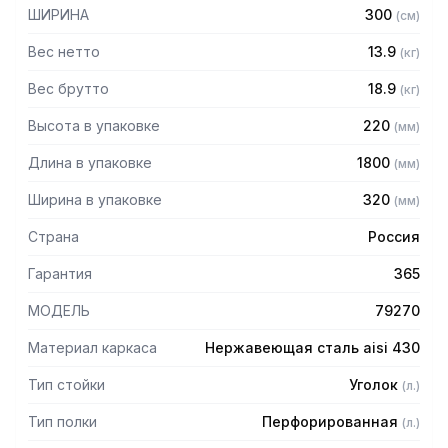
— Расстояние между полками регулируемое с шагом 50
ШИРИНА
300
(
см
)
мм
— Регулируемые опоры
Вес нетто
13.9
(
кг
)
— Стеллаж поставляется в разобранном виде
Вес брутто
18.9
(
кг
)
Высота в упаковке
220
(
мм
)
Длина в упаковке
1800
(
мм
)
Ширина в упаковке
320
(
мм
)
Страна
Россия
Гарантия
365
МОДЕЛЬ
79270
Материал каркаса
Нержавеющая сталь aisi 430
Тип стойки
Уголок
(
л.
)
Тип полки
Перфорированная
(
л.
)