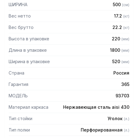
— Расстояние между полками регулируемое с шагом 50
ШИРИНА
500
(
см
)
мм
— Регулируемые опоры
Вес нетто
17.2
(
кг
)
— Стеллаж поставляется в разобранном виде
Вес брутто
22.2
(
кг
)
Высота в упаковке
220
(
мм
)
Длина в упаковке
1800
(
мм
)
Ширина в упаковке
520
(
мм
)
Страна
Россия
Гарантия
365
МОДЕЛЬ
93703
Материал каркаса
Нержавеющая сталь aisi 430
Тип стойки
Уголок
(
л.
)
Тип полки
Перфорированная
(
л.
)