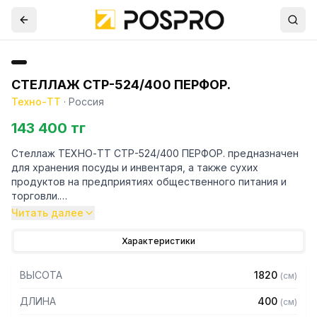
СТЕЛЛАЖ СТР-524/400 ПЕРФОР.
Техно-ТТ
·
Россия
143 400 тг
Стеллаж ТЕХНО-ТТ СТР-524/400 ПЕРФОР. предназначен
для хранения посуды и инвентаря, а также сухих
продуктов на предприятиях общественного питания и
торговли.
Читать далее
Особенности:
Характеристики
— Стеллаж технологический разборный
— Стойки из уголка 40х40 нержавеющей стали марки AISI
ВЫСОТА
1820
(
см
)
430 толщиной 2 мм
— Четыре перфорированные полки из нержавеющей
ДЛИНА
400
(
см
)
стали марки AISI 430 толщиной 0,8 мм