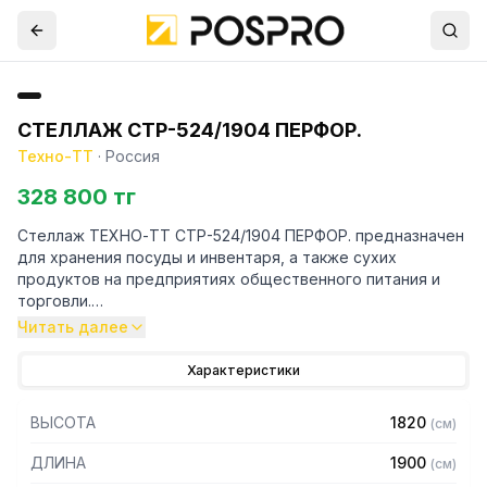
СТЕЛЛАЖ СТР-524/1904 ПЕРФОР.
Техно-ТТ
·
Россия
328 800 тг
Стеллаж ТЕХНО-ТТ СТР-524/1904 ПЕРФОР. предназначен
для хранения посуды и инвентаря, а также сухих
продуктов на предприятиях общественного питания и
торговли.
Читать далее
Особенности:
Характеристики
— Стеллаж технологический разборный
— Стойки из уголка 40х40 нержавеющей стали марки AISI
ВЫСОТА
1820
(
см
)
430 толщиной 2 мм
— Четыре перфорированные полки из нержавеющей
ДЛИНА
1900
(
см
)
стали марки AISI 430 толщиной 0,8 мм