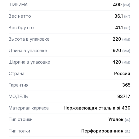
— Расстояние между полками регулируемое с шагом 50
ШИРИНА
400
(
см
)
мм
— Регулируемые опоры
Вес нетто
36.1
(
кг
)
— Стеллаж поставляется в разобранном виде
Вес брутто
41.1
(
кг
)
Высота в упаковке
220
(
мм
)
Длина в упаковке
1920
(
мм
)
Ширина в упаковке
420
(
мм
)
Страна
Россия
Гарантия
365
МОДЕЛЬ
93717
Материал каркаса
Нержавеющая сталь aisi 430
Тип стойки
Уголок
(
л.
)
Тип полки
Перфорированная
(
л.
)