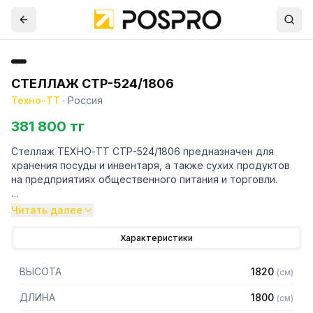
СТЕЛЛАЖ СТР-524/1806
Техно-ТТ
·
Россия
381 800 тг
Стеллаж ТЕХНО-ТТ СТР-524/1806 предназначен для
хранения посуды и инвентаря, а также сухих продуктов
на предприятиях общественного питания и торговли.
Особенности:
Читать далее
— Стеллаж технологический разборный
Характеристики
— Стойки из уголка 40х40 нержавеющей стали марки AISI
430 толщиной 2 мм
ВЫСОТА
1820
(
см
)
— Четыре перфорированные полки из нержавеющей
стали марки AISI 430 толщиной 0,8 мм
ДЛИНА
1800
(
см
)
— Расстояние между полками регулируемое с шагом 50