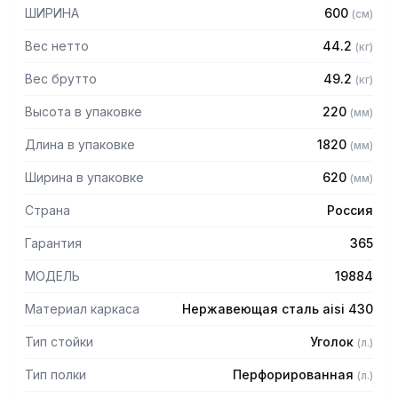
мм
ШИРИНА
600
(
см
)
— Регулируемые опоры
— Стеллаж поставляется в разобранном виде
Вес нетто
44.2
(
кг
)
Вес брутто
49.2
(
кг
)
Высота в упаковке
220
(
мм
)
Длина в упаковке
1820
(
мм
)
Ширина в упаковке
620
(
мм
)
Страна
Россия
Гарантия
365
МОДЕЛЬ
19884
Материал каркаса
Нержавеющая сталь aisi 430
Тип стойки
Уголок
(
л.
)
Тип полки
Перфорированная
(
л.
)