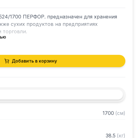
24/1700 ПЕРФОР. предназначен для хранения 
акже сухих продуктов на предприятиях 
 торговли.

тью
кий разборный

Добавить в корзину
0 нержавеющей стали марки AISI 430 толщиной 
ые полки из нержавеющей стали марки AISI 430 
ками регулируемое с шагом 50 мм

 в разобранном виде
1700
(
см
)
38.5
(
кг
)