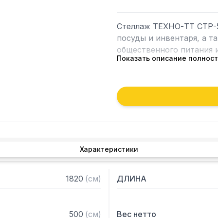
Стеллаж ТЕХНО-ТТ СТР-5
посуды и инвентаря, а т
общественного питания и
Показать описание полнос
Особенности:

— Стеллаж технологичес
— Стойки из уголка 40х4
2 мм

— Четыре перфорированн
толщиной 0,8 мм

Характеристики
— Расстояние между пол
— Регулируемые опоры

— Стеллаж поставляется
1820
(
см
)
ДЛИНА
500
(
см
)
Вес нетто