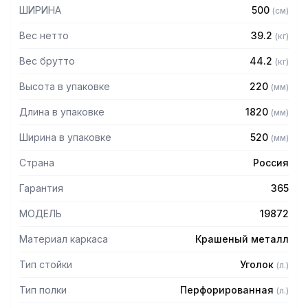
— Расстояние между полками регулируемое с шагом 50
ШИРИНА
500
(
см
)
мм
— Регулируемые опоры
Вес нетто
39.2
(
кг
)
— Стеллаж поставляется в разобранном виде
Вес брутто
44.2
(
кг
)
Высота в упаковке
220
(
мм
)
Длина в упаковке
1820
(
мм
)
Ширина в упаковке
520
(
мм
)
Страна
Россия
Гарантия
365
МОДЕЛЬ
19872
Материал каркаса
Крашеный металл
Тип стойки
Уголок
(
л.
)
Тип полки
Перфорированная
(
л.
)