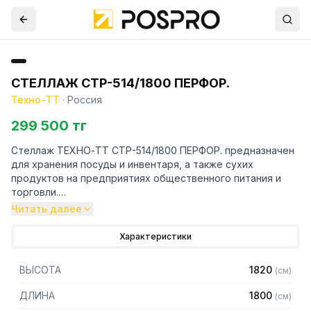
СТЕЛЛАЖ СТР-514/1800 ПЕРФОР.
Техно-ТТ
·
Россия
299 500 тг
Стеллаж ТЕХНО-ТТ СТР-514/1800 ПЕРФОР. предназначен
для хранения посуды и инвентаря, а также сухих
продуктов на предприятиях общественного питания и
торговли.
Читать далее
Особенности:
Характеристики
— Стеллаж технологический разборный
— Стойки из уголка 40х40 толщиной 2 мм, покрытого
ВЫСОТА
1820
(
см
)
порошковой краской серого цвета
— Четыре перфорированные полки из нержавеющей
ДЛИНА
1800
(
см
)
стали марки AISI 430 толщиной 0,8 мм