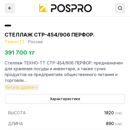
СТЕЛЛАЖ СТР-454/906 ПЕРФОР.
Техно-ТТ
·
Россия
391 700 тг
Стеллаж ТЕХНО-ТТ СТР-454/906 ПЕРФОР. предназначен
для хранения посуды и инвентаря, а также сухих
продуктов на предприятиях общественного питания и
торговли.
Читать далее
Особенности:
Характеристики
— Стеллаж технологический разборный
— Стойки из трубы 40х20 нержавеющей стали марки AISI
ВЫСОТА
1820
(
см
)
430 толщиной 1,2 мм
— Четыре перфорированные полки из нержавеющей
ДЛИНА
890
(
см
)
стали марки AISI 304 толщиной 0,8 мм