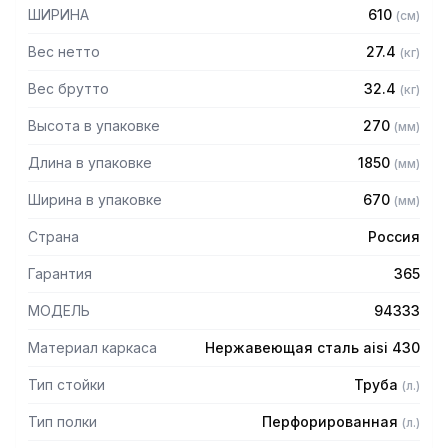
— Расстояние между полками регулируемое с шагом 120
ШИРИНА
610
(
см
)
мм
— Регулируемые опоры
Вес нетто
27.4
(
кг
)
— Стеллаж поставляется в разобранном виде
Вес брутто
32.4
(
кг
)
Высота в упаковке
270
(
мм
)
Длина в упаковке
1850
(
мм
)
Ширина в упаковке
670
(
мм
)
Страна
Россия
Гарантия
365
МОДЕЛЬ
94333
Материал каркаса
Нержавеющая сталь aisi 430
Тип стойки
Труба
(
л.
)
Тип полки
Перфорированная
(
л.
)