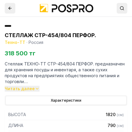
СТЕЛЛАЖ СТР-454/804 ПЕРФОР.
Техно-ТТ
·
Россия
318 500 тг
Стеллаж ТЕХНО-ТТ СТР-454/804 ПЕРФОР. предназначен
для хранения посуды и инвентаря, а также сухих
продуктов на предприятиях общественного питания и
торговли.
Читать далее
Особенности:
Характеристики
— Стеллаж технологический разборный
— Стойки из трубы 40х20 нержавеющей стали марки AISI
ВЫСОТА
1820
(
см
)
430 толщиной 1,2 мм
— Четыре перфорированные полки из нержавеющей
ДЛИНА
790
(
см
)
стали марки AISI 304 толщиной 0,8 мм