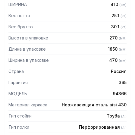
— Расстояние между полками регулируемое с шагом 120
ШИРИНА
410
(
см
)
мм
— Регулируемые опоры
Вес нетто
25.1
(
кг
)
— Стеллаж поставляется в разобранном виде
Вес брутто
30.1
(
кг
)
Высота в упаковке
270
(
мм
)
Длина в упаковке
1850
(
мм
)
Ширина в упаковке
470
(
мм
)
Страна
Россия
Гарантия
365
МОДЕЛЬ
94366
Материал каркаса
Нержавеющая сталь aisi 430
Тип стойки
Труба
(
л.
)
Тип полки
Перфорированная
(
л.
)