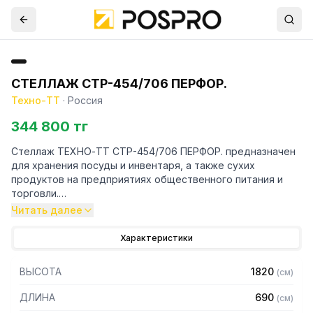
СТЕЛЛАЖ СТР-454/706 ПЕРФОР.
Техно-ТТ
·
Россия
344 800 тг
Стеллаж ТЕХНО-ТТ СТР-454/706 ПЕРФОР. предназначен
для хранения посуды и инвентаря, а также сухих
продуктов на предприятиях общественного питания и
торговли.
Читать далее
Особенности:
Характеристики
— Стеллаж технологический разборный
— Стойки из трубы 40х20 нержавеющей стали марки AISI
ВЫСОТА
1820
(
см
)
430 толщиной 1,2 мм
— Четыре перфорированные полки из нержавеющей
ДЛИНА
690
(
см
)
стали марки AISI 304 толщиной 0,8 мм