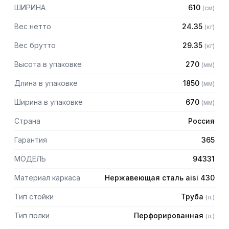
— Расстояние между полками регулируемое с шагом 120
ШИРИНА
610
(
см
)
мм
— Регулируемые опоры
Вес нетто
24.35
(
кг
)
— Стеллаж поставляется в разобранном виде
Вес брутто
29.35
(
кг
)
Высота в упаковке
270
(
мм
)
Длина в упаковке
1850
(
мм
)
Ширина в упаковке
670
(
мм
)
Страна
Россия
Гарантия
365
МОДЕЛЬ
94331
Материал каркаса
Нержавеющая сталь aisi 430
Тип стойки
Труба
(
л.
)
Тип полки
Перфорированная
(
л.
)