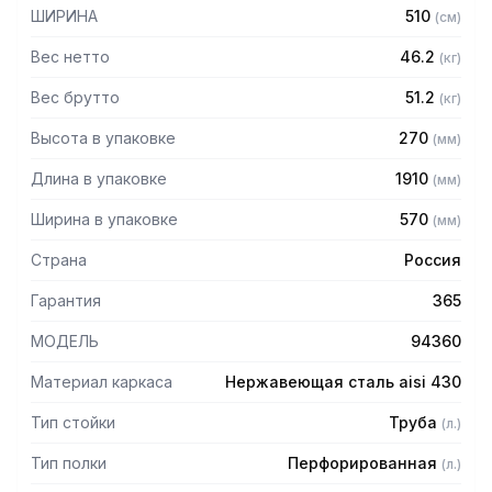
— Расстояние между полками регулируемое с шагом 120
ШИРИНА
510
(
см
)
мм
— Регулируемые опоры
Вес нетто
46.2
(
кг
)
— Стеллаж поставляется в разобранном виде
Вес брутто
51.2
(
кг
)
Высота в упаковке
270
(
мм
)
Длина в упаковке
1910
(
мм
)
Ширина в упаковке
570
(
мм
)
Страна
Россия
Гарантия
365
МОДЕЛЬ
94360
Материал каркаса
Нержавеющая сталь aisi 430
Тип стойки
Труба
(
л.
)
Тип полки
Перфорированная
(
л.
)