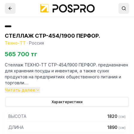
СТЕЛЛАЖ СТР-454/1900 ПЕРФОР.
Техно-ТТ
·
Россия
565 700 тг
Стеллаж ТЕХНО-ТТ СТР-454/1900 ПЕРФОР. предназначен
для хранения посуды и инвентаря, а также сухих
продуктов на предприятиях общественного питания и
торговли.
Читать далее
Особенности:
Характеристики
— Стеллаж технологический разборный
— Стойки из трубы 40х20 нержавеющей стали марки AISI
ВЫСОТА
1820
(
см
)
430 толщиной 1,2 мм
— Четыре перфорированные полки из нержавеющей
ДЛИНА
1890
(
см
)
стали марки AISI 304 толщиной 0,8 мм