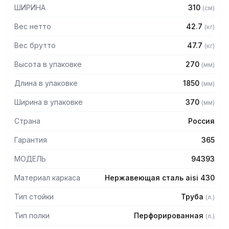
— Расстояние между полками регулируемое с шагом 120
ШИРИНА
310
(
см
)
мм
— Регулируемые опоры
Вес нетто
42.7
(
кг
)
— Стеллаж поставляется в разобранном виде
Вес брутто
47.7
(
кг
)
Высота в упаковке
270
(
мм
)
Длина в упаковке
1850
(
мм
)
Ширина в упаковке
370
(
мм
)
Страна
Россия
Гарантия
365
МОДЕЛЬ
94393
Материал каркаса
Нержавеющая сталь aisi 430
Тип стойки
Труба
(
л.
)
Тип полки
Перфорированная
(
л.
)