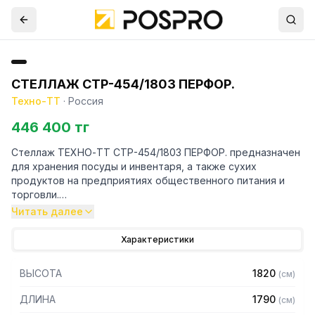
СТЕЛЛАЖ СТР-454/1803 ПЕРФОР.
Техно-ТТ
·
Россия
446 400 тг
Стеллаж ТЕХНО-ТТ СТР-454/1803 ПЕРФОР. предназначен
для хранения посуды и инвентаря, а также сухих
продуктов на предприятиях общественного питания и
торговли.
Читать далее
Особенности:
Характеристики
— Стеллаж технологический разборный
— Стойки из трубы 40х20 нержавеющей стали марки AISI
ВЫСОТА
1820
(
см
)
430 толщиной 1,2 мм
— Четыре перфорированные полки из нержавеющей
ДЛИНА
1790
(
см
)
стали марки AISI 304 толщиной 0,8 мм