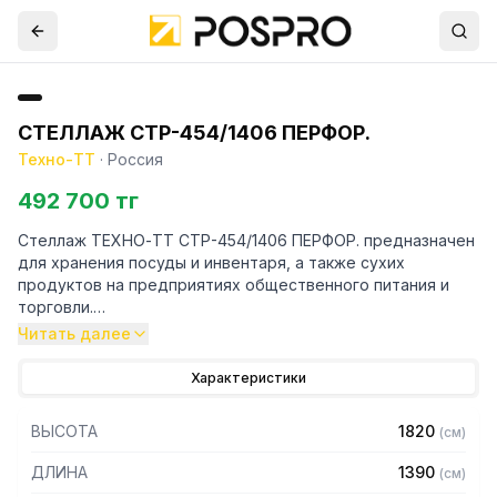
СТЕЛЛАЖ СТР-454/1406 ПЕРФОР.
Техно-ТТ
·
Россия
492 700 тг
Стеллаж ТЕХНО-ТТ СТР-454/1406 ПЕРФОР. предназначен
для хранения посуды и инвентаря, а также сухих
продуктов на предприятиях общественного питания и
торговли.
Читать далее
Особенности:
Характеристики
— Стеллаж технологический разборный
— Стойки из трубы 40х20 нержавеющей стали марки AISI
ВЫСОТА
1820
(
см
)
430 толщиной 1,2 мм
— Четыре перфорированные полки из нержавеющей
ДЛИНА
1390
(
см
)
стали марки AISI 304 толщиной 0,8 мм