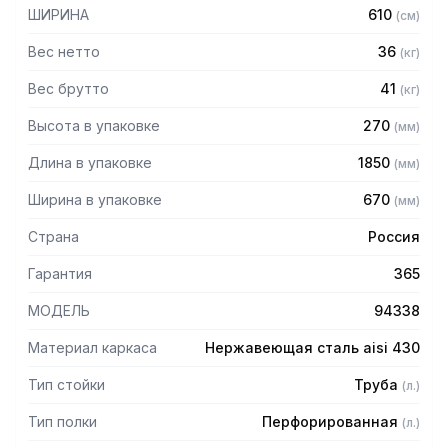
— Расстояние между полками регулируемое с шагом 120
ШИРИНА
610
(
см
)
мм
— Регулируемые опоры
Вес нетто
36
(
кг
)
— Стеллаж поставляется в разобранном виде
Вес брутто
41
(
кг
)
Высота в упаковке
270
(
мм
)
Длина в упаковке
1850
(
мм
)
Ширина в упаковке
670
(
мм
)
Страна
Россия
Гарантия
365
МОДЕЛЬ
94338
Материал каркаса
Нержавеющая сталь aisi 430
Тип стойки
Труба
(
л.
)
Тип полки
Перфорированная
(
л.
)