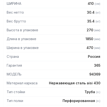
— Расстояние между полками регулируемое с шагом 120
ШИРИНА
410
(
см
)
мм
— Регулируемые опоры
Вес нетто
30.4
(
кг
)
— Стеллаж поставляется в разобранном виде
Вес брутто
35.4
(
кг
)
Высота в упаковке
270
(
мм
)
Длина в упаковке
1850
(
мм
)
Ширина в упаковке
470
(
мм
)
Страна
Россия
Гарантия
365
МОДЕЛЬ
94369
Материал каркаса
Нержавеющая сталь aisi 430
Тип стойки
Труба
(
л.
)
Тип полки
Перфорированная
(
л.
)