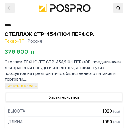
СТЕЛЛАЖ СТР-454/1104 ПЕРФОР.
Техно-ТТ
·
Россия
376 600 тг
Стеллаж ТЕХНО-ТТ СТР-454/1104 ПЕРФОР. предназначен
для хранения посуды и инвентаря, а также сухих
продуктов на предприятиях общественного питания и
торговли.
Читать далее
Особенности:
Характеристики
— Стеллаж технологический разборный
— Стойки из трубы 40х20 нержавеющей стали марки AISI
ВЫСОТА
1820
(
см
)
430 толщиной 1,2 мм
— Четыре перфорированные полки из нержавеющей
ДЛИНА
1090
(
см
)
стали марки AISI 304 толщиной 0,8 мм