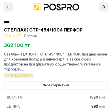
СТЕЛЛАЖ СТР-454/1004 ПЕРФОР.
Техно-ТТ
·
Россия
362 100 тг
Стеллаж ТЕХНО-ТТ СТР-454/1004 ПЕРФОР. предназначен
для хранения посуды и инвентаря, а также сухих
продуктов на предприятиях общественного питания и
торговли.
Читать далее
Особенности:
Характеристики
— Стеллаж технологический разборный
— Стойки из трубы 40х20 нержавеющей стали марки AISI
ВЫСОТА
1820
(
см
)
430 толщиной 1,2 мм
— Четыре перфорированные полки из нержавеющей
ДЛИНА
990
(
см
)
стали марки AISI 304 толщиной 0,8 мм