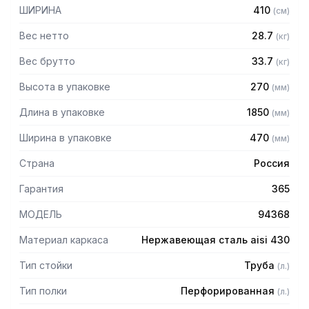
— Расстояние между полками регулируемое с шагом 120
ШИРИНА
410
(
см
)
мм
— Регулируемые опоры
Вес нетто
28.7
(
кг
)
— Стеллаж поставляется в разобранном виде
Вес брутто
33.7
(
кг
)
Высота в упаковке
270
(
мм
)
Длина в упаковке
1850
(
мм
)
Ширина в упаковке
470
(
мм
)
Страна
Россия
Гарантия
365
МОДЕЛЬ
94368
Материал каркаса
Нержавеющая сталь aisi 430
Тип стойки
Труба
(
л.
)
Тип полки
Перфорированная
(
л.
)