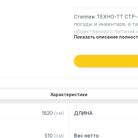
Стеллаж ТЕХНО-ТТ СТР-4
посуды и инвентаря, а т
общественного питания и
Показать описание полнос
Особенности:

— Стеллаж технологичес
— Стойки из трубы 40х2
1,2 мм

— Четыре перфорированн
толщиной 0,8 мм

Характеристики
— Расстояние между полк
— Регулируемые опоры

— Стеллаж поставляется
1820
(
см
)
ДЛИНА
510
(
см
)
Вес нетто