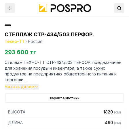
СТЕЛЛАЖ СТР-434/503 ПЕРФОР.
Техно-ТТ
·
Россия
293 600 тг
Стеллаж ТЕХНО-ТТ СТР-434/503 ПЕРФОР. предназначен
для хранения посуды и инвентаря, а также сухих
продуктов на предприятиях общественного питания и
торговли.
Читать далее
Особенности:
Характеристики
— Стеллаж технологический разборный
— Стойки из трубы 40х20 нержавеющей стали марки AISI
ВЫСОТА
1820
(
см
)
304 толщиной 1,2 мм
— Четыре перфорированные полки из нержавеющей
ДЛИНА
490
(
см
)
стали марки AISI 304 толщиной 0,8 мм