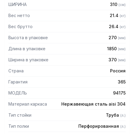
— Расстояние между полками регулируемое с шагом 120
ШИРИНА
310
(
см
)
мм
— Регулируемые опоры
Вес нетто
21.4
(
кг
)
— Стеллаж поставляется в разобранном виде
Вес брутто
26.4
(
кг
)
Высота в упаковке
270
(
мм
)
Длина в упаковке
1850
(
мм
)
Ширина в упаковке
370
(
мм
)
Страна
Россия
Гарантия
365
МОДЕЛЬ
94175
Материал каркаса
Нержавеющая сталь aisi 304
Тип стойки
Труба
(
л.
)
Тип полки
Перфорированная
(
л.
)