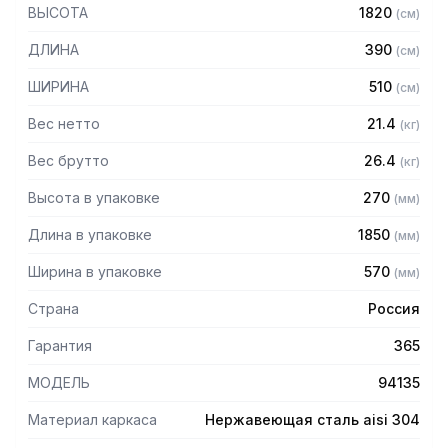
— Стойки из трубы 40х20 нержавеющей стали марки AISI
ВЫСОТА
1820
(
см
)
304 толщиной 1,2 мм
— Четыре перфорированные полки из нержавеющей
ДЛИНА
390
(
см
)
стали марки AISI 304 толщиной 0,8 мм
— Расстояние между полками регулируемое с шагом 120
ШИРИНА
510
(
см
)
мм
— Регулируемые опоры
Вес нетто
21.4
(
кг
)
— Стеллаж поставляется в разобранном виде
Вес брутто
26.4
(
кг
)
Высота в упаковке
270
(
мм
)
Длина в упаковке
1850
(
мм
)
Ширина в упаковке
570
(
мм
)
Страна
Россия
Гарантия
365
МОДЕЛЬ
94135
Материал каркаса
Нержавеющая сталь aisi 304