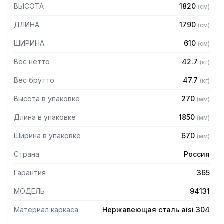
— Стойки из трубы 40х20 нержавеющей стали марки AISI
ВЫСОТА
1820
(
см
)
304 толщиной 1,2 мм
— Четыре перфорированные полки из нержавеющей
ДЛИНА
1790
(
см
)
стали марки AISI 304 толщиной 0,8 мм
— Расстояние между полками регулируемое с шагом 120
ШИРИНА
610
(
см
)
мм
— Регулируемые опоры
Вес нетто
42.7
(
кг
)
— Стеллаж поставляется в разобранном виде
Вес брутто
47.7
(
кг
)
Высота в упаковке
270
(
мм
)
Длина в упаковке
1850
(
мм
)
Ширина в упаковке
670
(
мм
)
Страна
Россия
Гарантия
365
МОДЕЛЬ
94131
Материал каркаса
Нержавеющая сталь aisi 304