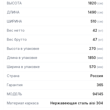
— Стойки из трубы 40х20 нержавеющей стали марки AISI
ВЫСОТА
1820
(
см
)
304 толщиной 1,2 мм
— Четыре перфорированные полки из нержавеющей
ДЛИНА
1490
(
см
)
стали марки AISI 304 толщиной 0,8 мм
— Расстояние между полками регулируемое с шагом 120
ШИРИНА
510
(
см
)
мм
— Регулируемые опоры
Вес нетто
42
(
кг
)
— Стеллаж поставляется в разобранном виде
Вес брутто
47
(
кг
)
Высота в упаковке
270
(
мм
)
Длина в упаковке
1850
(
мм
)
Ширина в упаковке
570
(
мм
)
Страна
Россия
Гарантия
365
МОДЕЛЬ
94145
Материал каркаса
Нержавеющая сталь aisi 304