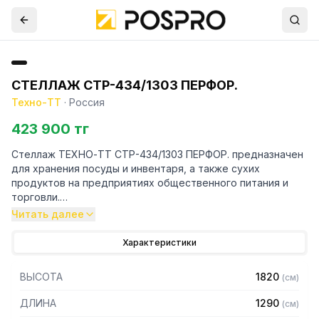
СТЕЛЛАЖ СТР-434/1303 ПЕРФОР.
Техно-ТТ
·
Россия
423 900 тг
Стеллаж ТЕХНО-ТТ СТР-434/1303 ПЕРФОР. предназначен
для хранения посуды и инвентаря, а также сухих
продуктов на предприятиях общественного питания и
торговли.
Читать далее
Особенности:
Характеристики
— Стеллаж технологический разборный
— Стойки из трубы 40х20 нержавеющей стали марки AISI
ВЫСОТА
1820
(
см
)
304 толщиной 1,2 мм
— Четыре перфорированные полки из нержавеющей
ДЛИНА
1290
(
см
)
стали марки AISI 304 толщиной 0,8 мм