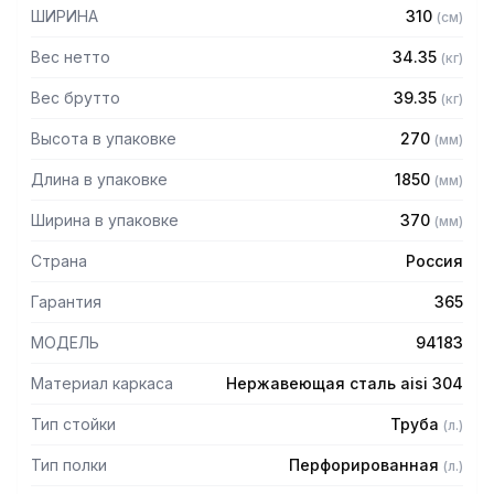
— Расстояние между полками регулируемое с шагом 120
ШИРИНА
310
(
см
)
мм
— Регулируемые опоры
Вес нетто
34.35
(
кг
)
— Стеллаж поставляется в разобранном виде
Вес брутто
39.35
(
кг
)
Высота в упаковке
270
(
мм
)
Длина в упаковке
1850
(
мм
)
Ширина в упаковке
370
(
мм
)
Страна
Россия
Гарантия
365
МОДЕЛЬ
94183
Материал каркаса
Нержавеющая сталь aisi 304
Тип стойки
Труба
(
л.
)
Тип полки
Перфорированная
(
л.
)