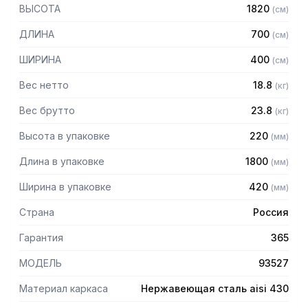
— Стойки из уголка 40х40 нержавеющей стали марки AISI
ВЫСОТА
1820
(
см
)
430 толщиной 2 мм
— Четыре перфорированные полки из нержавеющей
ДЛИНА
700
(
см
)
стали марки AISI 304 толщиной 0,8 мм
— Расстояние между полками регулируемое с шагом 50
ШИРИНА
400
(
см
)
мм
— Регулируемые опоры
Вес нетто
18.8
(
кг
)
— Стеллаж поставляется в разобранном виде
Вес брутто
23.8
(
кг
)
Высота в упаковке
220
(
мм
)
Длина в упаковке
1800
(
мм
)
Ширина в упаковке
420
(
мм
)
Страна
Россия
Гарантия
365
МОДЕЛЬ
93527
Материал каркаса
Нержавеющая сталь aisi 430