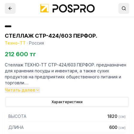
СТЕЛЛАЖ СТР-424/603 ПЕРФОР.
Техно-ТТ
·
Россия
212 600 тг
Стеллаж ТЕХНО-ТТ СТР-424/603 ПЕРФОР. предназначен
для хранения посуды и инвентаря, а также сухих
продуктов на предприятиях общественного питания и
торговли.
Читать далее
Особенности:
Характеристики
— Стеллаж технологический разборный
— Стойки из уголка 40х40 нержавеющей стали марки AISI
ВЫСОТА
1820
(
см
)
430 толщиной 2 мм
— Четыре перфорированные полки из нержавеющей
ДЛИНА
600
(
см
)
стали марки AISI 304 толщиной 0,8 мм