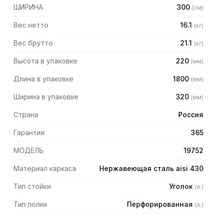
— Расстояние между полками регулируемое с шагом 50
ШИРИНА
300
(
см
)
мм
— Регулируемые опоры
Вес нетто
16.1
(
кг
)
— Стеллаж поставляется в разобранном виде
Вес брутто
21.1
(
кг
)
Высота в упаковке
220
(
мм
)
Длина в упаковке
1800
(
мм
)
Ширина в упаковке
320
(
мм
)
Страна
Россия
Гарантия
365
МОДЕЛЬ
19752
Материал каркаса
Нержавеющая сталь aisi 430
Тип стойки
Уголок
(
л.
)
Тип полки
Перфорированная
(
л.
)