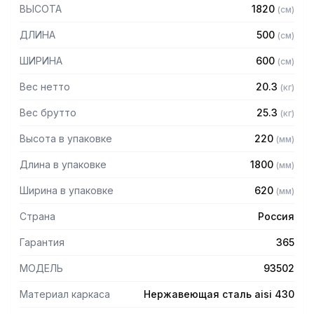
— Стойки из уголка 40х40 нержавеющей стали марки AISI
ВЫСОТА
1820
(
см
)
430 толщиной 2 мм
— Четыре перфорированные полки из нержавеющей
ДЛИНА
500
(
см
)
стали марки AISI 304 толщиной 0,8 мм
— Расстояние между полками регулируемое с шагом 50
ШИРИНА
600
(
см
)
мм
— Регулируемые опоры
Вес нетто
20.3
(
кг
)
— Стеллаж поставляется в разобранном виде
Вес брутто
25.3
(
кг
)
Высота в упаковке
220
(
мм
)
Длина в упаковке
1800
(
мм
)
Ширина в упаковке
620
(
мм
)
Страна
Россия
Гарантия
365
МОДЕЛЬ
93502
Материал каркаса
Нержавеющая сталь aisi 430