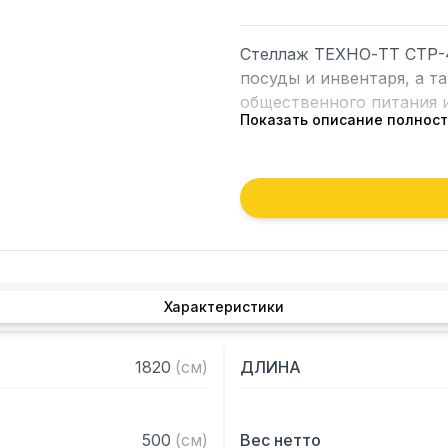
Стеллаж ТЕХНО-ТТ СТР-4
посуды и инвентаря, а т
общественного питания и
Показать описание полнос
Особенности:

— Стеллаж технологичес
— Стойки из уголка 40х
краской серого цвета

— Четыре перфорированн
толщиной 0,8 мм

Характеристики
— Расстояние между пол
— Регулируемые опоры

— Стеллаж поставляется
1820
(
см
)
ДЛИНА
500
(
см
)
Вес нетто