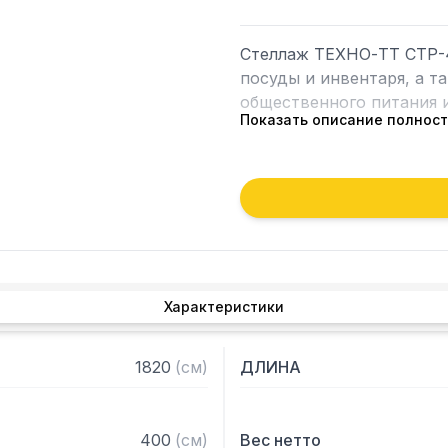
Стеллаж ТЕХНО-ТТ СТР-4
посуды и инвентаря, а т
общественного питания и
Показать описание полнос
Особенности:

— Стеллаж технологичес
— Стойки из уголка 40х
краской серого цвета

— Четыре перфорированн
толщиной 0,8 мм

Характеристики
— Расстояние между пол
— Регулируемые опоры

— Стеллаж поставляется
1820
(
см
)
ДЛИНА
400
(
см
)
Вес нетто