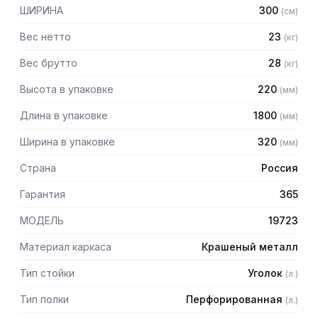
— Расстояние между полками регулируемое с шагом 50
ШИРИНА
300
(
см
)
мм
— Регулируемые опоры
Вес нетто
23
(
кг
)
— Стеллаж поставляется в разобранном виде
Вес брутто
28
(
кг
)
Высота в упаковке
220
(
мм
)
Длина в упаковке
1800
(
мм
)
Ширина в упаковке
320
(
мм
)
Страна
Россия
Гарантия
365
МОДЕЛЬ
19723
Материал каркаса
Крашеный металл
Тип стойки
Уголок
(
л.
)
Тип полки
Перфорированная
(
л.
)