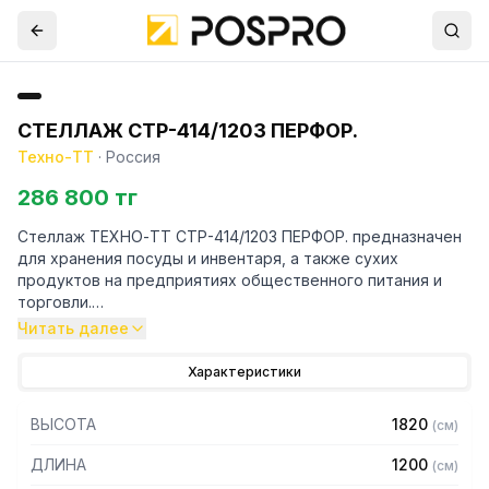
СТЕЛЛАЖ СТР-414/1203 ПЕРФОР.
Техно-ТТ
·
Россия
286 800 тг
Стеллаж ТЕХНО-ТТ СТР-414/1203 ПЕРФОР. предназначен
для хранения посуды и инвентаря, а также сухих
продуктов на предприятиях общественного питания и
торговли.
Читать далее
Особенности:
Характеристики
— Стеллаж технологический разборный
— Стойки из уголка 40х40 толщиной 2 мм, покрытого
ВЫСОТА
1820
(
см
)
порошковой краской серого цвета
— Четыре перфорированные полки из нержавеющей
ДЛИНА
1200
(
см
)
стали марки AISI 304 толщиной 0,8 мм