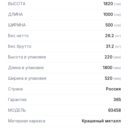
— Стойки из уголка 40х40 толщиной 2 мм, покрытого
ВЫСОТА
1820
(
см
)
порошковой краской серого цвета
— Четыре перфорированные полки из нержавеющей
ДЛИНА
1000
(
см
)
стали марки AISI 304 толщиной 0,8 мм
— Расстояние между полками регулируемое с шагом 50
ШИРИНА
500
(
см
)
мм
— Регулируемые опоры
Вес нетто
26.2
(
кг
)
— Стеллаж поставляется в разобранном виде
Вес брутто
31.2
(
кг
)
Высота в упаковке
220
(
мм
)
Длина в упаковке
1800
(
мм
)
Ширина в упаковке
520
(
мм
)
Страна
Россия
Гарантия
365
МОДЕЛЬ
93458
Материал каркаса
Крашеный металл