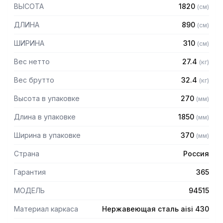
430 толщиной 1,2 мм
ВЫСОТА
1820
(
см
)
— Четыре сплошные полки из нержавеющей стали марки
AISI 430 толщиной 0,8 мм
ДЛИНА
890
(
см
)
— Расстояние между полками регулируемое с шагом 120
мм
ШИРИНА
310
(
см
)
— Регулируемые опоры
— Стеллаж поставляется в разобранном виде
Вес нетто
27.4
(
кг
)
Вес брутто
32.4
(
кг
)
Высота в упаковке
270
(
мм
)
Длина в упаковке
1850
(
мм
)
Ширина в упаковке
370
(
мм
)
Страна
Россия
Гарантия
365
МОДЕЛЬ
94515
Материал каркаса
Нержавеющая сталь aisi 430