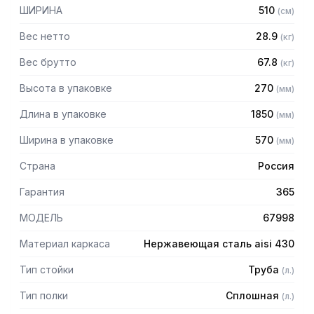
мм
ШИРИНА
510
(
см
)
— Регулируемые опоры
— Стеллаж поставляется в разобранном виде
Вес нетто
28.9
(
кг
)
Вес брутто
67.8
(
кг
)
Высота в упаковке
270
(
мм
)
Длина в упаковке
1850
(
мм
)
Ширина в упаковке
570
(
мм
)
Страна
Россия
Гарантия
365
МОДЕЛЬ
67998
Материал каркаса
Нержавеющая сталь aisi 430
Тип стойки
Труба
(
л.
)
Тип полки
Сплошная
(
л.
)