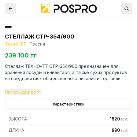
СТЕЛЛАЖ СТР-354/900
Техно-ТТ
·
Россия
239 100 тг
Стеллаж ТЕХНО-ТТ СТР-354/900 предназначен для
хранения посуды и инвентаря, а также сухих продуктов
на предприятиях общественного питания и торговли.
Особенности:
Читать далее
— Стеллаж технологический разборный
Характеристики
— Стойки из трубы 40х20 нержавеющей стали марки AISI
430 толщиной 1,2 мм
ВЫСОТА
1820
(
см
)
— Четыре сплошные полки из нержавеющей стали марки
AISI 430 толщиной 0,8 мм
ДЛИНА
890
(
см
)
— Расстояние между полками регулируемое с шагом 120