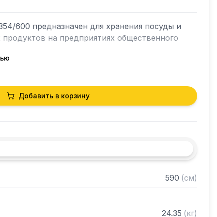
54/600 предназначен для хранения посуды и 
х продуктов на предприятиях общественного 
тью
кий разборный

Добавить в корзину
0 нержавеющей стали марки AISI 430 толщиной 
и из нержавеющей стали марки AISI 430 
ами регулируемое с шагом 120 мм

 в разобранном виде
590
(
см
)
24.35
(
кг
)