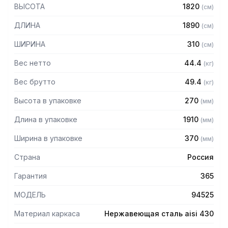
430 толщиной 1,2 мм
ВЫСОТА
1820
(
см
)
— Четыре сплошные полки из нержавеющей стали марки
AISI 430 толщиной 0,8 мм
ДЛИНА
1890
(
см
)
— Расстояние между полками регулируемое с шагом 120
мм
ШИРИНА
310
(
см
)
— Регулируемые опоры
— Стеллаж поставляется в разобранном виде
Вес нетто
44.4
(
кг
)
Вес брутто
49.4
(
кг
)
Высота в упаковке
270
(
мм
)
Длина в упаковке
1910
(
мм
)
Ширина в упаковке
370
(
мм
)
Страна
Россия
Гарантия
365
МОДЕЛЬ
94525
Материал каркаса
Нержавеющая сталь aisi 430