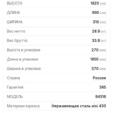
430 толщиной 1,2 мм
ВЫСОТА
1820
(
см
)
— Четыре сплошные полки из нержавеющей стали марки
AISI 430 толщиной 0,8 мм
ДЛИНА
990
(
см
)
— Расстояние между полками регулируемое с шагом 120
мм
ШИРИНА
310
(
см
)
— Регулируемые опоры
— Стеллаж поставляется в разобранном виде
Вес нетто
28.9
(
кг
)
Вес брутто
33.9
(
кг
)
Высота в упаковке
270
(
мм
)
Длина в упаковке
1850
(
мм
)
Ширина в упаковке
370
(
мм
)
Страна
Россия
Гарантия
365
МОДЕЛЬ
94516
Материал каркаса
Нержавеющая сталь aisi 430