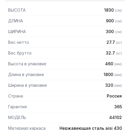
— Стеллаж для сушки посуды c кассетами из пластмассы
на 200 тарелок
ВЫСОТА
1830
(
см
)
— Разборная конструкция на болтовом соединении
— Каркас из уголка 40х40 нержавеющей стали марки AISI
ДЛИНА
900
(
см
)
430 толщиной 2 мм
— Полки из нержавеющей стали марки AISI 430 толщиной
ШИРИНА
300
(
см
)
0,8мм
— Поддон из нержавеющей стали марки AISI 304
Вес нетто
27.7
(
кг
)
толщиной 0,8мм
— Регулируемые опоры
Вес брутто
32.7
(
кг
)
— Стеллаж поставляется в разобранном виде
Высота в упаковке
460
(
мм
)
Длина в упаковке
1800
(
мм
)
Ширина в упаковке
320
(
мм
)
Страна
Россия
Гарантия
365
МОДЕЛЬ
44102
Материал каркаса
Нержавеющая сталь aisi 430