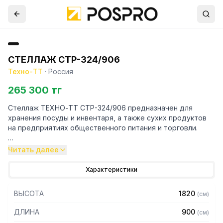
СТЕЛЛАЖ СТР-324/906
Техно-ТТ
·
Россия
265 300 тг
Стеллаж ТЕХНО-ТТ СТР-324/906 предназначен для
хранения посуды и инвентаря, а также сухих продуктов
на предприятиях общественного питания и торговли.
Особенности:
Читать далее
— Стеллаж технологический разборный
Характеристики
— Стойки из уголка 40х40 нержавеющей стали марки AISI
430 толщиной 2 мм
ВЫСОТА
1820
(
см
)
— Четыре сплошные полки из нержавеющей стали марки
AISI 430 толщиной 0,8 мм
ДЛИНА
900
(
см
)
— Расстояние между полками регулируемое с шагом 50