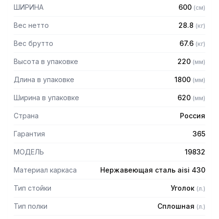
мм
ШИРИНА
600
(
см
)
— Регулируемые опоры
— Стеллаж поставляется в разобранном виде
Вес нетто
28.8
(
кг
)
Вес брутто
67.6
(
кг
)
Высота в упаковке
220
(
мм
)
Длина в упаковке
1800
(
мм
)
Ширина в упаковке
620
(
мм
)
Страна
Россия
Гарантия
365
МОДЕЛЬ
19832
Материал каркаса
Нержавеющая сталь aisi 430
Тип стойки
Уголок
(
л.
)
Тип полки
Сплошная
(
л.
)