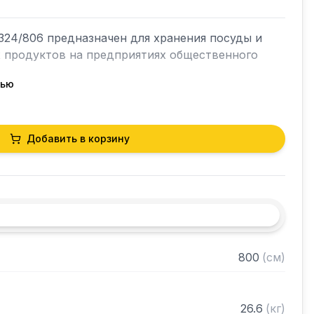
24/806 предназначен для хранения посуды и 
х продуктов на предприятиях общественного 
тью
кий разборный

Добавить в корзину
0 нержавеющей стали марки AISI 430 толщиной 
и из нержавеющей стали марки AISI 430 
ками регулируемое с шагом 50 мм

 в разобранном виде
800
(
см
)
26.6
(
кг
)