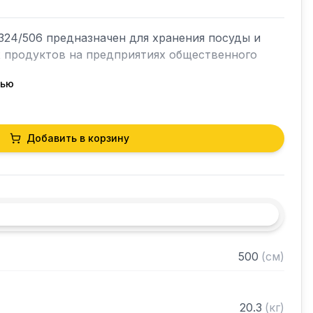
24/506 предназначен для хранения посуды и 
х продуктов на предприятиях общественного 
тью
кий разборный

Добавить в корзину
0 нержавеющей стали марки AISI 430 толщиной 
и из нержавеющей стали марки AISI 430 
ками регулируемое с шагом 50 мм

 в разобранном виде
500
(
см
)
20.3
(
кг
)