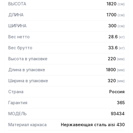
430 толщиной 2 мм
ВЫСОТА
1820
(
см
)
— Четыре сплошные полки из нержавеющей стали марки
AISI 430 толщиной 0,8 мм
ДЛИНА
1700
(
см
)
— Расстояние между полками регулируемое с шагом 50
мм
ШИРИНА
300
(
см
)
— Регулируемые опоры
— Стеллаж поставляется в разобранном виде
Вес нетто
28.6
(
кг
)
Вес брутто
33.6
(
кг
)
Высота в упаковке
220
(
мм
)
Длина в упаковке
1800
(
мм
)
Ширина в упаковке
320
(
мм
)
Страна
Россия
Гарантия
365
МОДЕЛЬ
93434
Материал каркаса
Нержавеющая сталь aisi 430