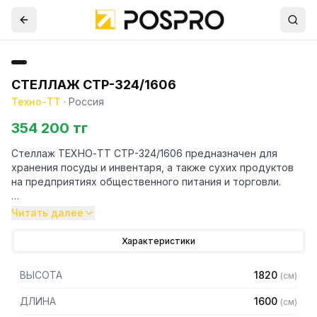
СТЕЛЛАЖ СТР-324/1606
Техно-ТТ
·
Россия
354 200 тг
Стеллаж ТЕХНО-ТТ СТР-324/1606 предназначен для
хранения посуды и инвентаря, а также сухих продуктов
на предприятиях общественного питания и торговли.
Особенности:
Читать далее
— Стеллаж технологический разборный
Характеристики
— Стойки из уголка 40х40 нержавеющей стали марки AISI
430 толщиной 2 мм
ВЫСОТА
1820
(
см
)
— Четыре сплошные полки из нержавеющей стали марки
AISI 430 толщиной 0,8 мм
ДЛИНА
1600
(
см
)
— Расстояние между полками регулируемое с шагом 50