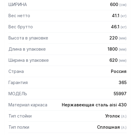
мм
ШИРИНА
600
(
см
)
— Регулируемые опоры
— Стеллаж поставляется в разобранном виде
Вес нетто
41.1
(
кг
)
Вес брутто
46.1
(
кг
)
Высота в упаковке
220
(
мм
)
Длина в упаковке
1800
(
мм
)
Ширина в упаковке
620
(
мм
)
Страна
Россия
Гарантия
365
МОДЕЛЬ
55997
Материал каркаса
Нержавеющая сталь aisi 430
Тип стойки
Уголок
(
л.
)
Тип полки
Сплошная
(
л.
)