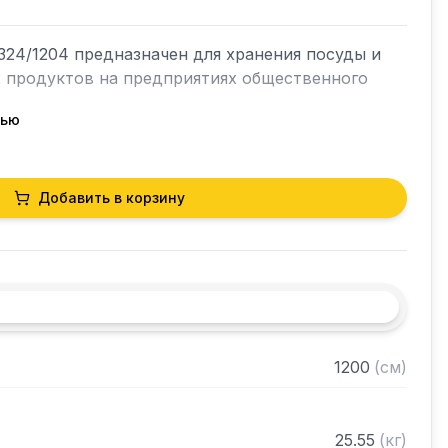
24/1204 предназначен для хранения посуды и 
х продуктов на предприятиях общественного 
тью
кий разборный

Добавить в корзину
0 нержавеющей стали марки AISI 430 толщиной 
и из нержавеющей стали марки AISI 430 
ками регулируемое с шагом 50 мм

 в разобранном виде
1200
(
см
)
25.55
(
кг
)