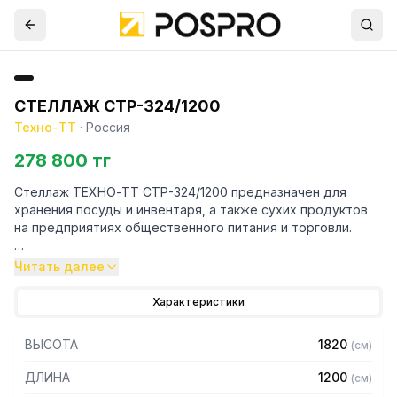
СТЕЛЛАЖ СТР-324/1200
Техно-ТТ
·
Россия
278 800 тг
Стеллаж ТЕХНО-ТТ СТР-324/1200 предназначен для
хранения посуды и инвентаря, а также сухих продуктов
на предприятиях общественного питания и торговли.
Особенности:
Читать далее
— Стеллаж технологический разборный
Характеристики
— Стойки из уголка 40х40 нержавеющей стали марки AISI
430 толщиной 2 мм
ВЫСОТА
1820
(
см
)
— Четыре сплошные полки из нержавеющей стали марки
AISI 430 толщиной 0,8 мм
ДЛИНА
1200
(
см
)
— Расстояние между полками регулируемое с шагом 50