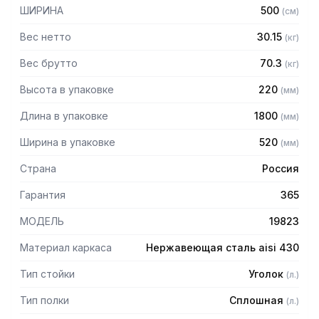
мм
ШИРИНА
500
(
см
)
— Регулируемые опоры
— Стеллаж поставляется в разобранном виде
Вес нетто
30.15
(
кг
)
Вес брутто
70.3
(
кг
)
Высота в упаковке
220
(
мм
)
Длина в упаковке
1800
(
мм
)
Ширина в упаковке
520
(
мм
)
Страна
Россия
Гарантия
365
МОДЕЛЬ
19823
Материал каркаса
Нержавеющая сталь aisi 430
Тип стойки
Уголок
(
л.
)
Тип полки
Сплошная
(
л.
)