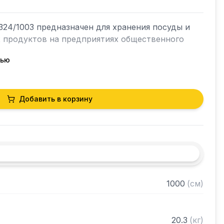
24/1003 предназначен для хранения посуды и 
х продуктов на предприятиях общественного 
тью
кий разборный

Добавить в корзину
0 нержавеющей стали марки AISI 430 толщиной 
и из нержавеющей стали марки AISI 430 
ками регулируемое с шагом 50 мм

 в разобранном виде
1000
(
см
)
20.3
(
кг
)