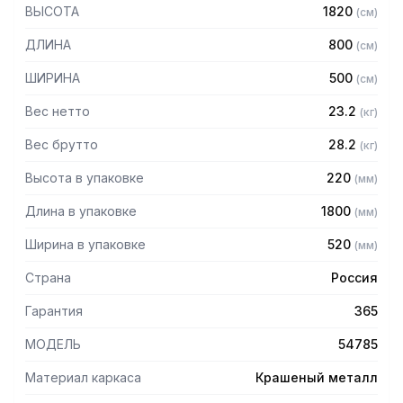
порошковой краской серого цвета
ВЫСОТА
1820
(
см
)
— Четыре сплошные полки из нержавеющей стали марки
AISI 430 толщиной 0,8 мм
ДЛИНА
800
(
см
)
— Расстояние между полками регулируемое с шагом 50
мм
ШИРИНА
500
(
см
)
— Регулируемые опоры
— Стеллаж поставляется в разобранном виде
Вес нетто
23.2
(
кг
)
Вес брутто
28.2
(
кг
)
Высота в упаковке
220
(
мм
)
Длина в упаковке
1800
(
мм
)
Ширина в упаковке
520
(
мм
)
Страна
Россия
Гарантия
365
МОДЕЛЬ
54785
Материал каркаса
Крашеный металл