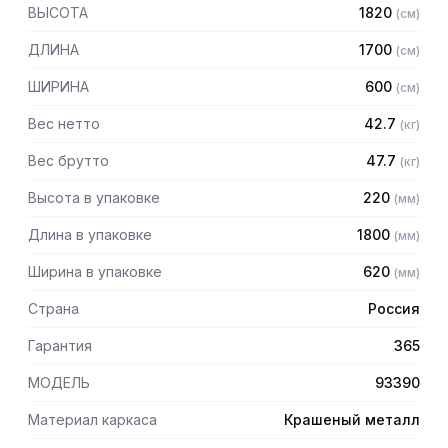
порошковой краской серого цвета
ВЫСОТА
1820
(
см
)
— Четыре сплошные полки из нержавеющей стали марки
AISI 430 толщиной 0,8 мм
ДЛИНА
1700
(
см
)
— Расстояние между полками регулируемое с шагом 50
мм
ШИРИНА
600
(
см
)
— Регулируемые опоры
— Стеллаж поставляется в разобранном виде
Вес нетто
42.7
(
кг
)
Вес брутто
47.7
(
кг
)
Высота в упаковке
220
(
мм
)
Длина в упаковке
1800
(
мм
)
Ширина в упаковке
620
(
мм
)
Страна
Россия
Гарантия
365
МОДЕЛЬ
93390
Материал каркаса
Крашеный металл