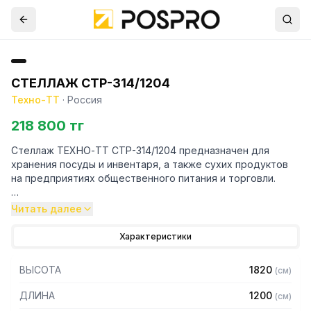
СТЕЛЛАЖ СТР-314/1204
Техно-ТТ
·
Россия
218 800 тг
Стеллаж ТЕХНО-ТТ СТР-314/1204 предназначен для
хранения посуды и инвентаря, а также сухих продуктов
на предприятиях общественного питания и торговли.
Особенности:
Читать далее
— Стеллаж технологический разборный
Характеристики
— Стойки из уголка 40х40 толщиной 2 мм, покрытого
порошковой краской серого цвета
ВЫСОТА
1820
(
см
)
— Четыре сплошные полки из нержавеющей стали марки
AISI 430 толщиной 0,8 мм
ДЛИНА
1200
(
см
)
— Расстояние между полками регулируемое с шагом 50