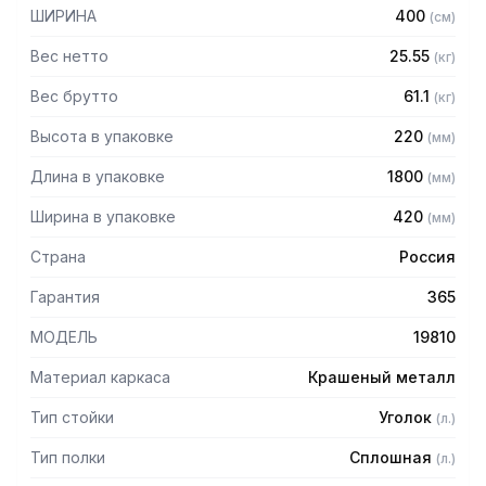
мм
ШИРИНА
400
(
см
)
— Регулируемые опоры
— Стеллаж поставляется в разобранном виде
Вес нетто
25.55
(
кг
)
Вес брутто
61.1
(
кг
)
Высота в упаковке
220
(
мм
)
Длина в упаковке
1800
(
мм
)
Ширина в упаковке
420
(
мм
)
Страна
Россия
Гарантия
365
МОДЕЛЬ
19810
Материал каркаса
Крашеный металл
Тип стойки
Уголок
(
л.
)
Тип полки
Сплошная
(
л.
)