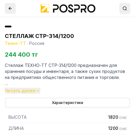
СТЕЛЛАЖ СТР-314/1200
Техно-ТТ
·
Россия
244 400 тг
Стеллаж ТЕХНО-ТТ СТР-314/1200 предназначен для
хранения посуды и инвентаря, а также сухих продуктов
на предприятиях общественного питания и торговли.
Особенности:
Читать далее
— Стеллаж технологический разборный
Характеристики
— Стойки из уголка 40х40 толщиной 2 мм, покрытого
порошковой краской серого цвета
ВЫСОТА
1820
(
см
)
— Четыре сплошные полки из нержавеющей стали марки
AISI 430 толщиной 0,8 мм
ДЛИНА
1200
(
см
)
— Расстояние между полками регулируемое с шагом 50