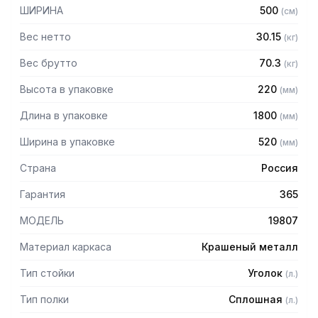
мм
ШИРИНА
500
(
см
)
— Регулируемые опоры
— Стеллаж поставляется в разобранном виде
Вес нетто
30.15
(
кг
)
Вес брутто
70.3
(
кг
)
Высота в упаковке
220
(
мм
)
Длина в упаковке
1800
(
мм
)
Ширина в упаковке
520
(
мм
)
Страна
Россия
Гарантия
365
МОДЕЛЬ
19807
Материал каркаса
Крашеный металл
Тип стойки
Уголок
(
л.
)
Тип полки
Сплошная
(
л.
)